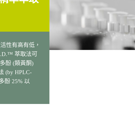
，活性有高有低，
D.™ 萃取法可
酚 (類黃酮)
 (by HPLC-
多酚 25% 以