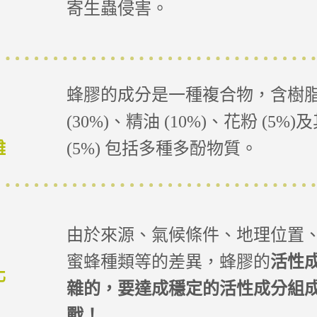
寄生蟲侵害。
蜂膠的成分是一種複合物，含樹脂 
(30%)、精油 (10%)、花粉 (5
雜
(5%) 包括多種多酚物質。
由於來源、氣候條件、地理位置
蜜蜂種類等的差異，蜂膠的
活性
化
雜的，
要達成穩定的活性成分組
戰！