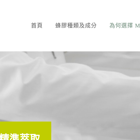
首頁
蜂膠種類及成分
為何選擇 M.
™ 精準萃取