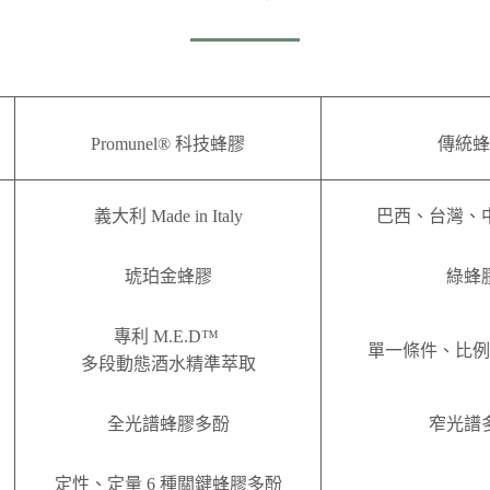
Promunel® 科技蜂膠
傳統蜂
義大利 Made in Italy
巴西、台灣、
琥珀金蜂膠
綠蜂
專利 M.E.D™
單一條件、比例
多段動態酒水精準萃取
全光譜蜂膠多酚
窄光譜
定性、定量 6 種關鍵
蜂膠多酚