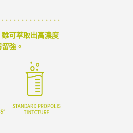
，雖可萃取出高濃度
弱留強。