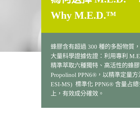
Why M.E.D.™
蜂膠含有超過 300 種的多酚物質
大量科學證據佐證：利用專利 M.E.
精準萃取六種獨特、高活性的蜂膠多
Propolinol PPN6®，以精準定量方法
ESI-MS) 標準化 PPN6® 含量占總
上，有效成分確效。