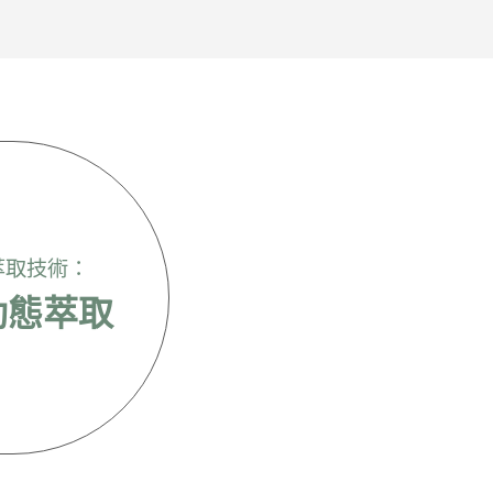
萃取技術：
段動態萃取