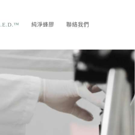
E.D.™
純淨蜂膠
聯絡我們