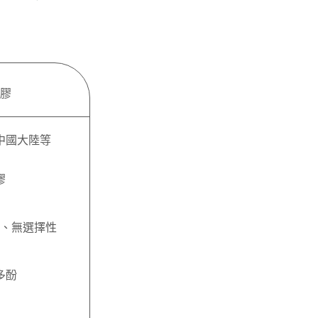
膠
中國大陸等
膠
、無選擇性
多酚