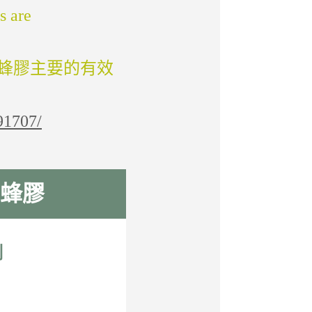
s are
蜂膠主要的有效
91707/
蜂膠
例