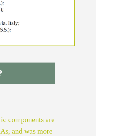
?
lic components are
RNAs, and was more